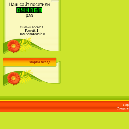
Наш сайт посетили
раз
Онлайн всего:
1
Гостей:
1
Пользователей:
0
Форма входа
Cop
Создат