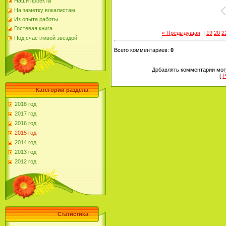
Наши проекты
На заметку вокалистам
Из опыта работы
Гостевая книга
« Предыдущая
|
19
20
2
Под счастливой звездой
Всего комментариев
:
0
Добавлять комментарии могу
[
Р
Категории раздела
2018 год
2017 год
2016 год
2015 год
2014 год
2013 год
2012 год
Статистика