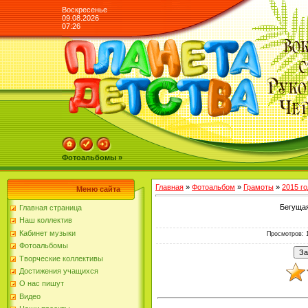
Воскресенье
09.08.2026
07:26
Фотоальбомы »
Главная
»
Фотоальбом
»
Грамоты
»
2015 го
Меню сайта
Бегущая
Главная страница
Наш коллектив
Кабинет музыки
Просмотров
: 
Фотоальбомы
Творческие коллективы
Достижения учащихся
О нас пишут
Видео