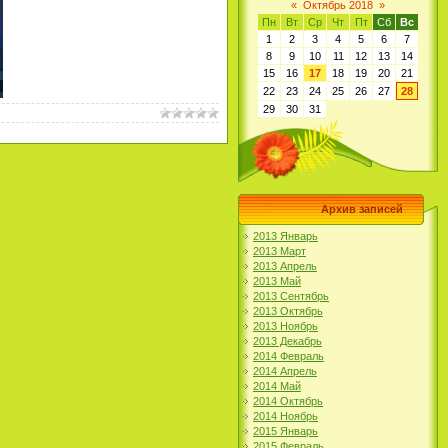
«
Октябрь 2018
»
Пн
Вт
Ср
Чт
Пт
Сб
Вс
1
2
3
4
5
6
7
8
9
10
11
12
13
14
15
16
17
18
19
20
21
22
23
24
25
26
27
28
29
30
31
Архив записей
2013 Январь
2013 Март
2013 Апрель
2013 Май
2013 Сентябрь
2013 Октябрь
2013 Ноябрь
2013 Декабрь
2014 Февраль
2014 Апрель
2014 Май
2014 Октябрь
2014 Ноябрь
2015 Январь
2015 Февраль