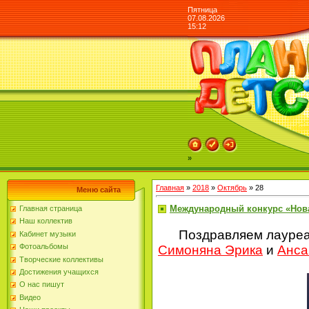
Пятница
07.08.2026
15:12
»
Главная
»
2018
»
Октябрь
»
28
Меню сайта
Международный конкурс «Нова
Главная страница
Наш коллектив
Поздравляем лауреа
Кабинет музыки
Фотоальбомы
Симоняна Эрика
и
Анса
Творческие коллективы
Достижения учащихся
О нас пишут
Видео