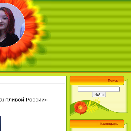
Поиск
антливой России»
Календарь