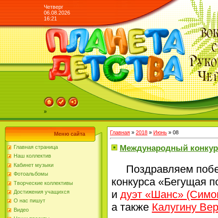
Четверг
06.08.2026
16:21
»
Главная
»
2018
»
Июнь
»
08
Меню сайта
Международный конкур
Главная страница
Наш коллектив
Кабинет музыки
Поздравляем поб
Фотоальбомы
конкурса «Бегущая 
Творческие коллективы
и
дуэт «Шанс» (Симо
Достижения учащихся
О нас пишут
а также
Калугину Ве
Видео