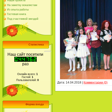
Наши проекты
На заметку вокалистам
Из опыта работы
Гостевая книга
Под счастливой звездой
Статистика
Наш сайт посетили
раз
Онлайн всего:
1
Гостей:
1
Пользователей:
0
Дата:
14.04.2018
|
Комментарии (0)
Форма входа